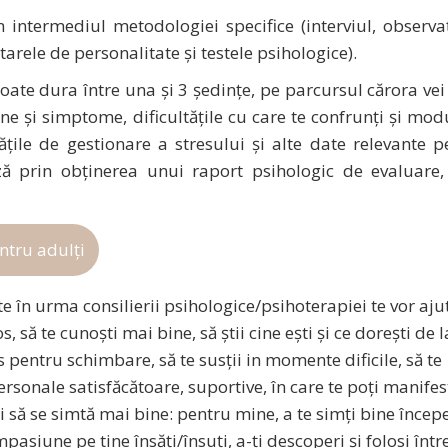
 intermediul metodologiei specifice (interviul, observaţ
rele de personalitate şi testele psihologice).
oate dura între una şi 3 şedinţe, pe parcursul cărora vei
ne şi simptome, dificultăţile cu care te confrunţi şi mod
ităţile de gestionare a stresului şi alte date relevante 
ază prin obţinerea unui raport psihologic de evaluare,
entru
adulți
e în urma consilierii psihologice/psihoterapiei te vor aju
 să te cunoşti mai bine, să ştii cine ești și ce dorești de l
chis pentru schimbare, să te susții in momente dificile, să te
 personale satisfăcătoare, suportive, în care te poți manife
ii să se simtă mai bine: pentru mine, a te simți bine încep
pasiune pe tine însăți/însuți, a-ți descoperi și folosi într