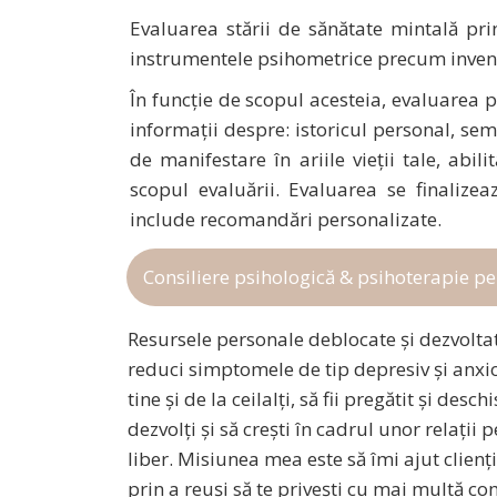
Evaluarea stării de sănătate mintală prin
instrumentele psihometrice precum inventa
În funcţie de scopul acesteia, evaluarea p
informaţii despre: istoricul personal, sem
de manifestare în ariile vieţii tale, abil
scopul evaluării. Evaluarea se finalize
include recomandări personalizate.
Consiliere psihologică & psihoterapie p
Resursele personale deblocate și dezvoltat
reduci simptomele de tip depresiv şi anxios,
tine şi de la ceilalţi, să fii pregătit şi des
dezvolţi şi să creşti în cadrul unor relații
liber. Misiunea mea este să îmi ajut clienţ
prin a reuși să te privești cu mai multă com