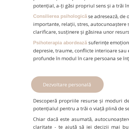
potențial, a-ți găsi propriul sens și a trăi 
se adresează, de ob
Consilierea psihologică
importante, relații, stres, autocunoaștere
clarificare, susținere și găsirea unor resurs
suferințe emoționa
Psihoterapia abordează
depresie, traume, conflicte interioare sau
profunde în modul în care persoana se înțele
Dezvoltare personală
Descoperă propriile resurse şi moduri de ma
potenţialul pentru a trăi o viaţă plină de 
Chiar dacă este asumată, autocunoaște
claritate - te ajută să iei decizii mai b