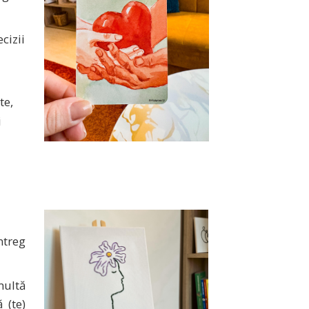
cizii
te,
i
ntreg
multă
 (te)