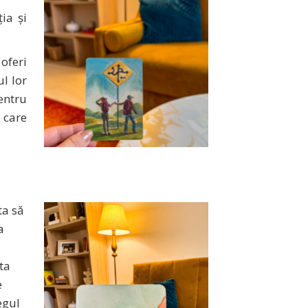
ia şi
 oferi
ul lor
pentru
 care
ta să
a
sta
e
egul