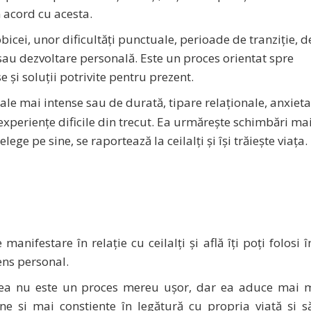
în acord cu acesta.
icei, unor dificultăți punctuale, perioade de tranziție, de
 sau dezvoltare personală. Este un proces orientat spre
e și soluții potrivite pentru prezent.
le mai intense sau de durată, tipare relaționale, anxieta
 experiențe dificile din trecut. Ea urmărește schimbări ma
ge pe sine, se raportează la ceilalți și își trăiește viața.
nifestare în relaţie cu ceilalţi şi află îţi poţi folosi î
sens personal.
rea nu este un proces mereu ușor, dar ea aduce mai 
une și mai conștiente în legătură cu propria viață şi să