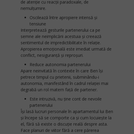
de atenție cu reacții paradoxale, de
nemulțumire.
Oscilează între apropiere intensă și
tensiune
Interpretează gesturile partenerului ca pe
semne ale neimplicării acestuia și creează
sentimentul de impredictibilitate în relație.
Apropierea emoțională este imediat urmată de
conflict, nesiguranță și reproșuri.
Reduce autonomia partenerului
Apare neinvitată în contexte în care Ben își
petrece timpul cu prietenii, subminându-i
autonomia, manifestând în cadrul relației mai
degrabă un rol matern față de partener.
Este intruzivă, nu ține cont de nevoile
partenerului
Își lasă lucruri personale în apartamentul lui Ben
și începe să se comporte ca și cum locuiește la
el, fără să existe o discuție reală despre asta.
Face planuri de viitor fără a cere părerea