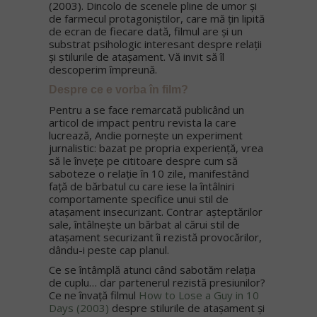
(2003). Dincolo de scenele pline de umor și
de farmecul protagoniștilor, care mă țin lipită
de ecran de fiecare dată, filmul are și un
substrat psihologic interesant despre relații
și stilurile de atașament. Vă invit să îl
descoperim împreună.
Despre ce e vorba în film?
Pentru a se face remarcată publicând un
articol de impact pentru revista la care
lucrează, Andie pornește un experiment
jurnalistic: bazat pe propria experiență, vrea
să le învețe pe cititoare despre cum să
saboteze o relație în 10 zile, manifestând
față de bărbatul cu care iese la întâlniri
comportamente specifice unui stil de
atașament insecurizant. Contrar așteptărilor
sale, întâlnește un bărbat al cărui stil de
atașament securizant îi rezistă provocărilor,
dându-i peste cap planul.
Ce se întâmplă atunci când sabotăm relația
de cuplu… dar partenerul rezistă presiunilor?
Ce ne învață filmul
How to Lose a Guy in 10
Days (2003)
despre stilurile de atașament și