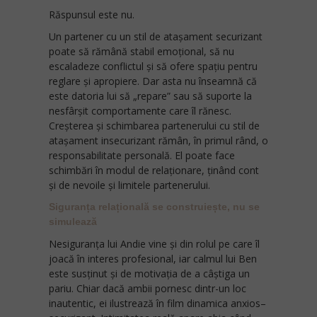
Răspunsul este nu.
Un partener cu un stil de atașament securizant
poate să rămână stabil emoțional, să nu
escaladeze conflictul și să ofere spațiu pentru
reglare și apropiere. Dar asta nu înseamnă că
este datoria lui să „repare” sau să suporte la
nesfârșit comportamente care îl rănesc.
Creșterea și schimbarea partenerului cu stil de
atașament insecurizant rămân, în primul rând, o
responsabilitate personală. El poate face
schimbări în modul de relaționare, ținând cont
și de nevoile și limitele partenerului.
Siguranța relațională se construiește, nu se
simulează
Nesiguranța lui Andie vine și din rolul pe care îl
joacă în interes profesional, iar calmul lui Ben
este susținut și de motivația de a câștiga un
pariu. Chiar dacă ambii pornesc dintr-un loc
inautentic, ei ilustrează în film dinamica anxios–