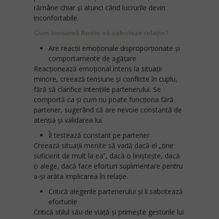
rămâne chiar și atunci când lucrurile devin
inconfortabile.
Cum încearcă Andie să saboteze relația?
Are reacții emoționale disproporționate și
comportamente de agățare
Reacționează emoțional intens la situații
minore, creează tensiune și conflicte în cuplu,
fără să clarifice intențiile partenerului. Se
comportă ca și cum nu poate funcționa fără
partener, sugerând că are nevoie constantă de
atenția și validarea lui.
Îl testează constant pe partener
Creează situații menite să vadă dacă el „ține
suficient de mult la ea”, dacă o liniștește, dacă
o alege, dacă face eforturi suplimentare pentru
a-și arăta implicarea în relație.
Critică alegerile partenerului și îi sabotează
eforturile
Critică stilul său de viață și primește gesturile lui