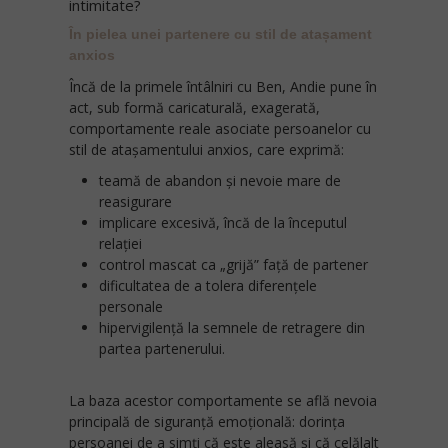
intimitate?
În pielea unei partenere cu stil de atașament
anxios
Încă de la primele întâlniri cu Ben, Andie pune în
act, sub formă caricaturală, exagerată,
comportamente reale asociate persoanelor cu
stil de atașamentului anxios, care exprimă:
teamă de abandon și nevoie mare de
reasigurare
implicare excesivă, încă de la începutul
relației
control mascat ca „grijă” față de partener
dificultatea de a tolera diferențele
personale
hipervigilență la semnele de retragere din
partea partenerului.
La baza acestor comportamente se află nevoia
principală de siguranță emoțională: dorința
persoanei de a simți că este aleasă și că celălalt