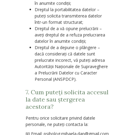
în anumite condiții;
Dreptul la portabilitatea datelor
–
puteți solicita transmiterea datelor
într-un format structurat;
Dreptul de a vă opune prelucrării
–
aveți dreptul de a refuza prelucrarea
datelor în anumite condiții;
Dreptul de a depune o plângere
–
dacă considerați că datele sunt
prelucrate incorect, vă puteți adresa
Autorității Naționale de Supraveghere
a Prelucrării Datelor cu Caracter
Personal (ANSPDCP).
7. Cum puteți solicita accesul
la date sau ștergerea
acestora?
Pentru orice solicitare privind datele
personale, ne puteți contacta la:
📧
Email:
psiholog.mihaela.dan@gmail.com