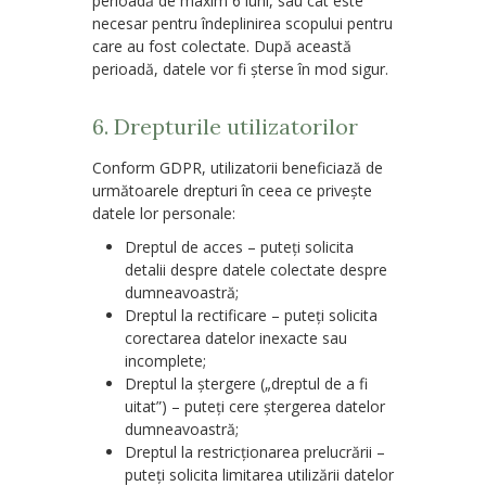
perioadă de
maxim 6 luni
, sau cât este
necesar pentru îndeplinirea scopului pentru
care au fost colectate. După această
perioadă, datele vor fi șterse în mod sigur.
6. Drepturile utilizatorilor
Conform GDPR, utilizatorii beneficiază de
următoarele drepturi în ceea ce privește
datele lor personale:
Dreptul de acces
– puteți solicita
detalii despre datele colectate despre
dumneavoastră;
Dreptul la rectificare
– puteți solicita
corectarea datelor inexacte sau
incomplete;
Dreptul la ștergere („dreptul de a fi
uitat”)
– puteți cere ștergerea datelor
dumneavoastră;
Dreptul la restricționarea prelucrării
–
puteți solicita limitarea utilizării datelor