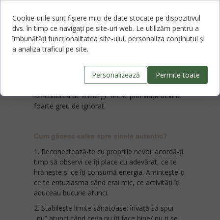
Pe fondul acestei tensiuni interioare pot apărea
Cookie-urile sunt fișiere mici de date stocate pe dispozitivul
simptome de anxietate sau depresie, ca
dvs. în timp ce navigați pe site-uri web. Le utilizăm pentru a
expresie a conflictului dintre ceea ce suntem (și
îmbunătăți funcționalitatea site-ului, personaliza conținutul și
simțim) cu adevărat și ceea ce arătăm lumii.
a analiza traficul pe site.
Manifestarea constantă a sinelui fals se
aseamănă cu purtarea unei perechi de pantofi
nepotriviți: la început disconfortul pare
Personalizează
Permite toate
suportabil, dar în timp apar durerea și rănile.
Dificultatea de a merge firesc prin viață devine
foarte greu de ignorat.
Cum găsesc calea spre sinele autentic?
1. Reconectează-te cu propriile nevoi: acordă-ți
timp să observi ce îți place cu adevărat, ce te
hrănește și ce îți consumă energia. Amintește-ți
ce te entuziasma când erai mic, ce activități îți
aduceau bucurie atunci.
2. Stabilește limite sănătoase: învață să spui
„nu” atunci când ceva nu îți face bine/ nu ți se