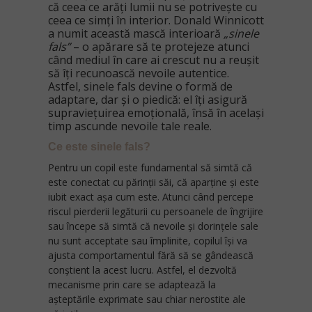
că ceea ce arăți lumii nu se potrivește cu
ceea ce simți în interior. Donald Winnicott
a numit această mască interioară
„sinele
fals”
– o apărare să te protejeze atunci
când mediul în care ai crescut nu a reușit
să îți recunoască nevoile autentice.
Astfel, sinele fals devine o formă de
adaptare, dar și o piedică: el îți asigură
supraviețuirea emoțională, însă în același
timp ascunde nevoile tale reale.
Ce este sinele fals?
Pentru un copil este fundamental să simtă că
este conectat cu părinții săi, că aparține și este
iubit exact așa cum este. Atunci când percepe
riscul pierderii legăturii cu persoanele de îngrijire
sau începe să simtă că nevoile și dorințele sale
nu sunt acceptate sau împlinite, copilul își va
ajusta comportamentul fără să se gândească
conștient la acest lucru. Astfel, el dezvoltă
mecanisme prin care se adaptează la
așteptările exprimate sau chiar nerostite ale