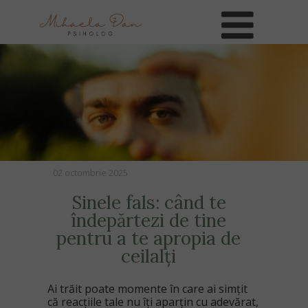
02 octombrie 2025
Sinele fals: când te
îndepărtezi de tine
pentru a te apropia de
ceilalți
Ai trăit poate momente în care ai simțit
că reacțiile tale nu îți aparțin cu adevărat,