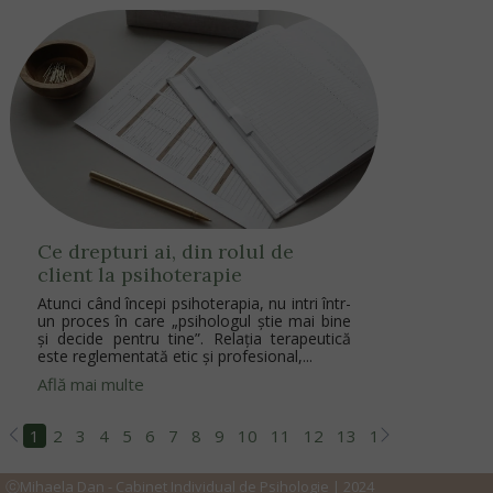
Ce drepturi ai, din rolul de
client la psihoterapie
Atunci când începi psihoterapia, nu intri într-
un proces în care „psihologul știe mai bine
și decide pentru tine”. Relația terapeutică
este reglementată etic și profesional,...
Află mai multe
1
2
3
4
5
6
7
8
9
10
11
12
13
14
15
16
17
ⓒMihaela Dan - Cabinet Individual de Psihologie | 2024