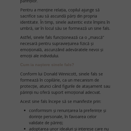
părinților.
Pentru a menține relația, copilul ajunge să
sacrifice sau să ascundă părți din propria
identitate. În timp, sinele autentic este împins în
umbră, iar în locul său se formează un sine fals.
Astfel, sinele fals funcționează ca o „mască”
necesară pentru supraviețuirea fizică și
emoțională, ascunzând adevăratele nevoi și
emoții ale individului.
Cum ia naștere sinele fals?
Conform lui Donald Winnicott, sinele fals se
formează în copilărie, ca un mecanism de
protecție, atunci când figurile de atașament sau
părinții nu oferă suport emoțional adecvat.
Acest sine fals începe să se manifeste prin:
conformism și renunțarea la preferințe și
dorințe personale, în favoarea celor
validate de părinți;
adoptarea unor idealuri și interese care nu