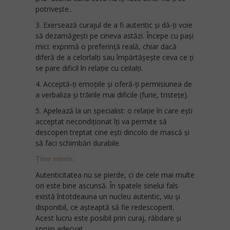
potrivește..
3. Exersează curajul de a fi autentic și dă-ți voie
să dezamăgești pe cineva astăzi. Începe cu pași
mici: exprimă o preferință reală, chiar dacă
diferă de a celorlalți sau împărtășește ceva ce ți
se pare dificil în relație cu ceilalți.
4. Acceptă-ți emoțiile și oferă-ți permisiunea de
a verbaliza și trăirile mai dificile (furie, tristețe).
5. Apelează la un specialist: o relație în care ești
acceptat necondiționat îți va permite să
descoperi treptat cine ești dincolo de mască și
să faci schimbări durabile.
Ține minte:
Autenticitatea nu se pierde, ci de cele mai multe
ori este bine ascunsă. În spatele sinelui fals
există întotdeauna un nucleu autentic, viu și
disponibil, ce așteaptă să fie redescoperit.
Acest lucru este posibil prin curaj, răbdare și
sprijin adecvat.