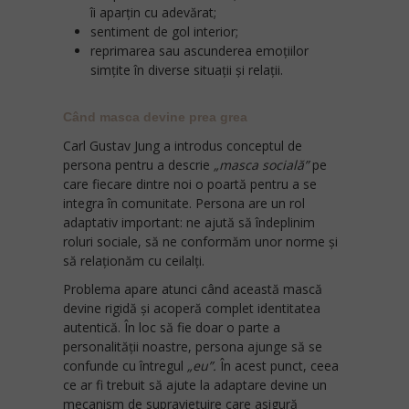
îi aparțin cu adevărat;
sentiment de gol interior;
reprimarea sau ascunderea emoțiilor
simțite în diverse situații și relații.
Când masca devine prea grea
Carl Gustav Jung a introdus conceptul de
persona pentru a descrie
„masca socială”
pe
care fiecare dintre noi o poartă pentru a se
integra în comunitate. Persona are un rol
adaptativ important: ne ajută să îndeplinim
roluri sociale, să ne conformăm unor norme și
să relaționăm cu ceilalți.
Problema apare atunci când această mască
devine rigidă și acoperă complet identitatea
autentică. În loc să fie doar o parte a
personalității noastre, persona ajunge să se
confunde cu întregul
„eu”.
În acest punct, ceea
ce ar fi trebuit să ajute la adaptare devine un
mecanism de supraviețuire care asigură