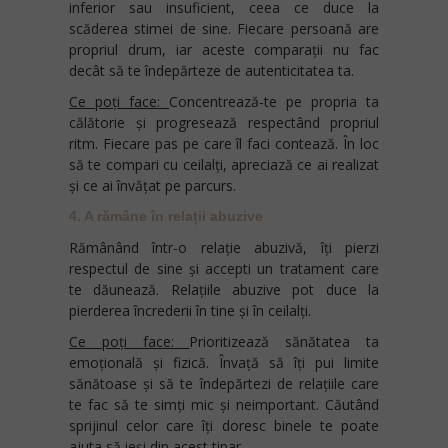
inferior sau insuficient, ceea ce duce la
scăderea stimei de sine. Fiecare persoană are
propriul drum, iar aceste comparații nu fac
decât să te îndepărteze de autenticitatea ta.
Ce poți face:
Concentrează-te pe propria ta
călătorie și progresează respectând propriul
ritm. Fiecare pas pe care îl faci contează. În loc
să te compari cu ceilalți, apreciază ce ai realizat
și ce ai învățat pe parcurs.
4. A rămâne în relații abuzive
Rămânând într-o relație abuzivă, îți pierzi
respectul de sine și accepti un tratament care
te dăunează. Relațiile abuzive pot duce la
pierderea încrederii în tine și în ceilalți.
Ce poți face:
Prioritizează sănătatea ta
emoțională și fizică. Învață să îți pui limite
sănătoase și să te îndepărtezi de relațiile care
te fac să te simți mic și neimportant. Căutând
sprijinul celor care îți doresc binele te poate
ajuta să ieși din acest tipar.