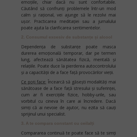
emoțiile, chiar dacă nu sunt confortabile.
Căutând să confrunți problemele într-un mod
calm și rațional, vei ajunge să le rezolvi mai
ușor. Practicarea meditației sau a jurnalului
poate ajuta la clarificarea sentimentelor.
2. Consumul excesiv de substanțe și alcool
Dependența de substanțe poate masca
durerea emoțională temporar, dar pe termen
lung, afectează sănătatea fizică, mentală și
relațiile. Poate duce la pierderea autocontrolului
și a capacității de a face față provocărilor vieții.
Ce poți face:
Încearcă să găsești modalități mai
sănătoase de a face față stresului și suferinței,
cum ar fi exercițiile fizice, hobby-urile, sau
vorbitul cu cineva în care ai încredere. Dacă
simți că ai nevoie de ajutor, nu ezita să cauți
sprijinul unui specialist.
3. A te compara constant cu ceilalți
Compararea continuă te poate face să te simți