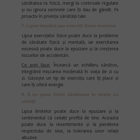
sănătatea ta fizică, mergi la controale regulate
și nu ignora semnele care îți dau de gândit. Fii
proactiv în privința sănătății tale.
7. Lipsa mișcării sau exerciții fizice excesive
Lipsa exercițiilor fizice poate duce la probleme
de sănătate fizică și mentală, iar exercitarea
excesivă poate duce la epuizare și la creșterea
riscurilor de accidentări.
Ce poți face:
Încearcă un echilibru sănătos,
integrând mișcarea moderată în viața de zi cu
zi. Găsește un tip de exercițiu care îți place și
care îți oferă energie.
8. A nu pune limite sănătoase în relație cu
ceilalți
Lipsa limitelor poate duce la epuizare și la
sentimentul că ceilalți profită de tine. Aceasta
poate duce la resentimente și la pierderea
respectului de sine, la tolerarea unor relații
abuzive.