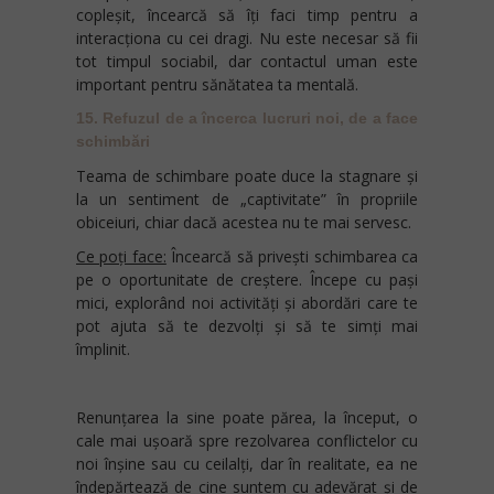
copleșit, încearcă să îți faci timp pentru a
interacționa cu cei dragi. Nu este necesar să fii
tot timpul sociabil, dar contactul uman este
important pentru sănătatea ta mentală.
15. Refuzul de a încerca lucruri noi, de a face
schimbări
Teama de schimbare poate duce la stagnare și
la un sentiment de „captivitate” în propriile
obiceiuri, chiar dacă acestea nu te mai servesc.
Ce poți face:
Încearcă să privești schimbarea ca
pe o oportunitate de creștere. Începe cu pași
mici, explorând noi activități și abordări care te
pot ajuta să te dezvolți și să te simți mai
împlinit.
Renunțarea la sine poate părea, la început, o
cale mai ușoară spre rezolvarea conflictelor cu
noi înșine sau cu ceilalți, dar în realitate, ea ne
îndepărtează de cine suntem cu adevărat și de