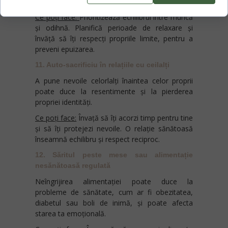
pentru recuperare și bunăstare mentală.
Ce poți face:
Prioritizează echilibrul între muncă
și odihnă. Planifică perioade de relaxare și
învăță să îți respecți propriile limite, pentru a
preveni epuizarea.
11. Auto-sacrificiu în relațiile cu ceilalți
A pune nevoile celorlalți înaintea celor proprii
poate duce la resentimente și la pierderea
propriei identități.
Ce poți face:
Învață să îți acorzi timp pentru tine
și să îți protejezi nevoile. O relație sănătoasă
înseamnă echilibru și respect reciproc.
12. Săritul peste mese sau alimentație
nesănătoasă regulată
Neîngrijirea alimentației poate duce la
probleme de sănătate, cum ar fi obezitatea,
diabetul sau boli de inimă, și poate afecta
starea ta emoțională.