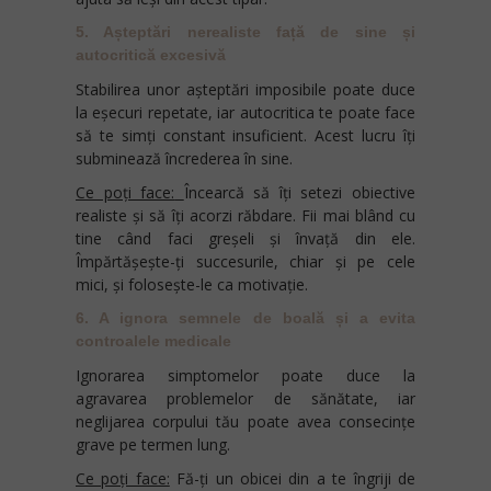
5. Așteptări nerealiste față de sine și
autocritică excesivă
Stabilirea unor așteptări imposibile poate duce
la eșecuri repetate, iar autocritica te poate face
să te simți constant insuficient. Acest lucru îți
subminează încrederea în sine.
Ce poți face:
Încearcă să îți setezi obiective
realiste și să îți acorzi răbdare. Fii mai blând cu
tine când faci greșeli și învață din ele.
Împărtășește-ți succesurile, chiar și pe cele
mici, și folosește-le ca motivație.
6. A ignora semnele de boală și a evita
controalele medicale
Ignorarea simptomelor poate duce la
agravarea problemelor de sănătate, iar
neglijarea corpului tău poate avea consecințe
grave pe termen lung.
Ce poți face:
Fă-ți un obicei din a te îngriji de