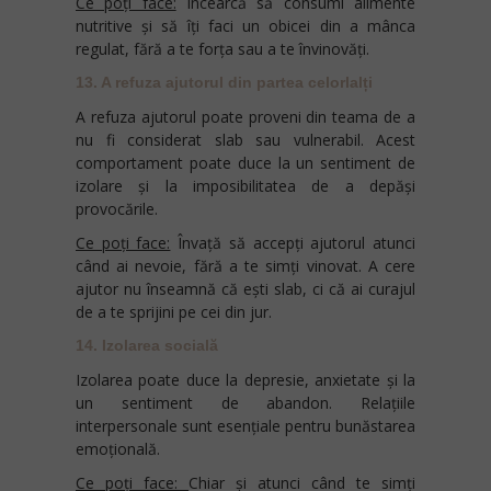
Ce poți face:
Încearcă să consumi alimente
nutritive și să îți faci un obicei din a mânca
regulat, fără a te forța sau a te învinovăți.
13. A refuza ajutorul din partea celorlalți
A refuza ajutorul poate proveni din teama de a
nu fi considerat slab sau vulnerabil. Acest
comportament poate duce la un sentiment de
izolare și la imposibilitatea de a depăși
provocările.
Ce poți face:
Învață să accepți ajutorul atunci
când ai nevoie, fără a te simți vinovat. A cere
ajutor nu înseamnă că ești slab, ci că ai curajul
de a te sprijini pe cei din jur.
14. Izolarea socială
Izolarea poate duce la depresie, anxietate și la
un sentiment de abandon. Relațiile
interpersonale sunt esențiale pentru bunăstarea
emoțională.
Ce poți face:
Chiar și atunci când te simți