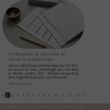
Ce drepturi ai, din rolul de
client la psihoterapie
Atunci când începi psihoterapia, nu intri într-
un proces în care „psihologul știe mai bine
și decide pentru tine”. Relația terapeutică
este reglementată etic și profesional,...
Află mai multe
1
2
3
4
5
6
7
8
9
10
11
12
13
14
15
16
17
ⓒMihaela Dan - Cabinet Individual de Psihologie | 2024