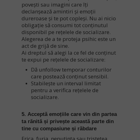
povești sau imagini care îți
declanșează amintiri și emoții
dureroase și te pot copleși. Nu ai nicio
obligație să consumi tot conținutul
disponibil pe rețelele de socializare.
Alegerea de a te proteja psihic este un
act de grijă de sine.
Ai dreptul să alegi la ce fel de conținut
te expui pe rețelele de socializare:
Dă unfollow temporar conturilor
care postează conținut sensibil.
Stabilește un interval limitat
pentru a verifica rețelele de
socializare.
5. Acceptă emoțiile care vin din partea
ta rănită și privește această parte din
tine cu compasiune și răbdare
Frica, furia, neputința sau tristețea