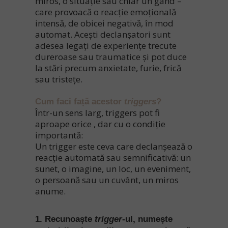
miros, o situație sau chiar un gând –
care provoacă o reacție emoțională
intensă, de obicei negativă, în mod
automat. Acești declanșatori sunt
adesea legați de experiențe trecute
dureroase sau traumatice și pot duce
la stări precum anxietate, furie, frică
sau tristețe.
Cum faci față acestor
triggers
?
Într-un sens larg,
triggers pot fi
aproape orice
, dar cu o condiție
importantă:
Un trigger este ceva care declanșează o
reacție automată sau semnificativă: un
sunet, o imagine, un loc, un eveniment,
o persoană sau un cuvânt, un miros
anume.
1. Recunoaște
trigger
-ul, numește