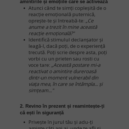
amintirile și emoțiile care se activează
Atunci când te simți copleșită de o
reacție emoțională puternică,
oprește-te și întreabă-te:
„Ce
anume a trezit în mine această
reacție emoțională?"
Identifică stimulul declanșator și
leagă-l, dacă poți, de o experiență
trecută. Poți scrie despre asta, poți
vorbi cu un prieten sau rosti cu
voce tare:
„Această postare mi-a
reactivat o amintire dureroasă
dintr-un moment vulnerabil din
viața mea, în care se întâmpla... și
simțeam..."
2. Revino în prezent și reamintește-ți
că ești în siguranță
Privește în jurul tău și adu-ți
aminte câți ani ai, unde te afli și