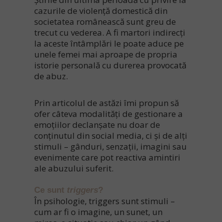
cazurile de violență domestică din
societatea românească sunt greu de
trecut cu vederea. A fi martori indirecți
la aceste întâmplări le poate aduce pe
unele femei mai aproape de propria
istorie personală cu durerea provocată
de abuz.
Prin articolul de astăzi îmi propun să
ofer câteva modalități de gestionare a
emoțiilor declanșate nu doar de
conținutul din social media, ci și de alți
stimuli – gânduri, senzații, imagini sau
evenimente care pot reactiva amintiri
ale abuzului suferit.
Ce sunt
triggers
?
În psihologie,
triggers
sunt stimuli –
cum ar fi o imagine, un sunet, un