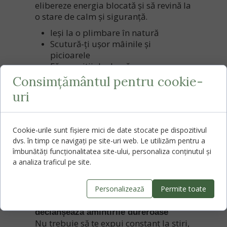
elibereze energia blocată și să revină la
o stare de calm și siguranță.
Ieși la o plimbare în natură
Scutură-ți ușor mâinile și
picioarele
Fă exerciții de descărcare
corporală: mișcă-ți umerii, gâtul,
Consimțământul pentru cookie-
întinde-te
uri
Mergi desculță prin casă, simțind
podeaua
Fă câteva rotiri lente ale
Cookie-urile sunt fișiere mici de date stocate pe dispozitivul
articulațiilor: glezne, genunchi,
dvs. în timp ce navigați pe site-uri web. Le utilizăm pentru a
încheieturi
îmbunătăți funcționalitatea site-ului, personaliza conținutul și
Ține un obiect greu (carte, piatră,
a analiza traficul pe site.
pernă) și simte greutatea acestuia
în palmă.
Personalizează
Permite toate
4. Limitează accesul la conținutul care
declanșează amintirile dureroase
Nu trebuie să te expui constant la știri,