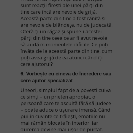
sunt reacții firești ale unei părți din
tine care încă are nevoie de grijă.
Această parte din tine a fost rănită și
are nevoie de blândețe, nu de judecată.
Oferă-ți un răgaz și spune-i acestei
părți din tine ceea ce ar fi avut nevoie
să audă în momentele dificile. Ce poți
învăța de la această parte din tine, cum
poți avea grijă de ea atunci când îți
cere ajutorul?
6. Vorbește cu cineva de încredere sau
cere ajutor specializat
Uneori, simplul fapt de a povesti cuiva
ce simți – un prieten apropiat, o
persoană care te ascultă fără să judece
– poate aduce o ușurare imensă. Când
pui în cuvinte ce trăiești, emoțiile nu
mai rămân blocate în interior, iar
durerea devine mai ușor de purtat.