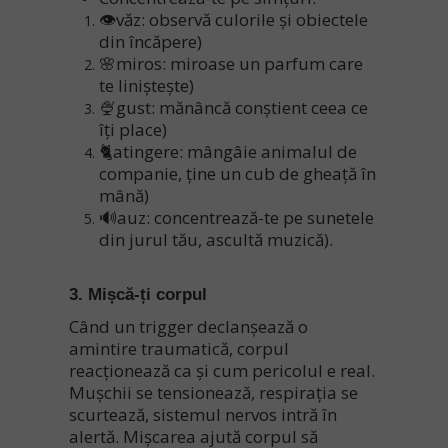
👁️văz: observă culorile și obiectele
din încăpere)
🌸miros: miroase un parfum care
te liniștește)
🍨gust: mănâncă conștient ceea ce
îți place)
🐈atingere: mângâie animalul de
companie, ține un cub de gheață în
mână)
🔊auz: concentrează-te pe sunetele
din jurul tău, ascultă muzică).
3. Mișcă-ți corpul
Când un trigger declanșează o
amintire traumatică, corpul
reacționează ca și cum pericolul e real.
Mușchii se tensionează, respirația se
scurtează, sistemul nervos intră în
alertă. Mișcarea ajută corpul să