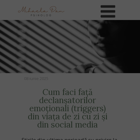
08 iunie 2025
Cum faci față
declanșatorilor
emoționali (triggers)
din viața de zi cu zi și
din social media
Știrile din ultima perioadă cu privire la