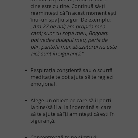
cine este cu tine. Continuă să-ți
reamintești că în acest moment ești
într-un spațiu sigur. De exemplu:
„Am 27 de ani; am propria mea
casă; sunt cu soțul meu, Bogdan;
pot vedea dulapul meu, peria de
păr, pantofii mei; abuzatorul nu este
aici; sunt în siguranță.”
Respirația conștientă sau o scurtă
meditație te pot ajuta să te reglezi
emoțional.
Alege un obiect pe care să îl porți
la tine/să îl ai la îndemână și care
să te ajute să îți amintești că ești în
siguranță.
Concentrează-te pe simțuri: