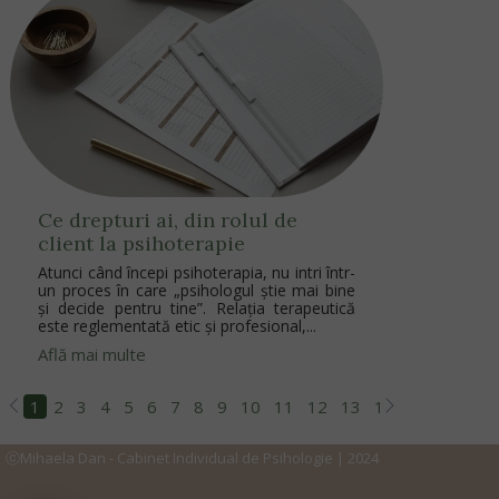
Ce drepturi ai, din rolul de
client la psihoterapie
Atunci când începi psihoterapia, nu intri într-
un proces în care „psihologul știe mai bine
și decide pentru tine”. Relația terapeutică
este reglementată etic și profesional,...
Află mai multe
1
2
3
4
5
6
7
8
9
10
11
12
13
14
15
16
17
ⓒMihaela Dan - Cabinet Individual de Psihologie | 2024