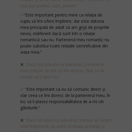
mai bun prieten, iubit, părinte.”
✅
“Este important pentru mine ca relația de
cuplu să îmi ofere împlinire, dar este datoria
mea principală de adult să am grijă de propriile
nevoi, indiferent dacă sunt într-o relație
romantică sau nu. Partenerul meu romantic nu
poate substitui toate relațiile semnificative din
viața mea.”
❌
“Dacă mă iubește cu adevărat, partenerul
meu trebuie să știe ce îmi doresc, fără să fie
nevoie să îi spun eu.”
✅
“Este important ca eu să comunic direct şi
clar ceea ce îmi doresc de la partenerul meu, în
loc să îi plasez responsabilitatea de a-mi citi
gândurile.”
❌
“Dacă ne iubim cu adevărat, trebuie să facem
totul împreună, să avem aceleași activități și