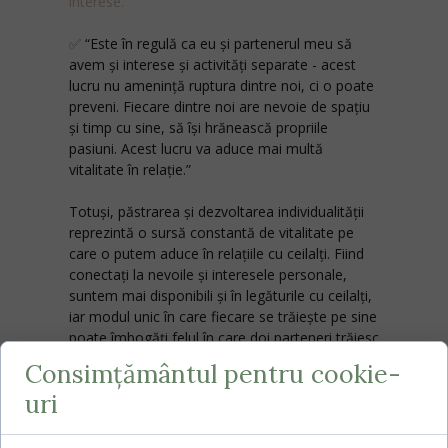
interese.”
✅
“Este în regulă ca eu și partenerul meu să
avem şi interese și activități separate - acest
lucru nu amenință ruptura dintre noi, ci o poate
preveni. Fiecare dintre noi are nevoie de spațiu
și timp cu sine, să îşi hrănească propriile
pasiuni. Acest lucru va aduce mai multă
vitalitate în relație.”
Totuși, păstrarea și dezvoltarea individualității
reprezintă o sursă constantă de vitalitate pe
care o putem aduce în relațiile cu ceilalți. Fiind
conectați la nevoile și interesele personale,
suntem mai disponibili și în legăturile cu ceilalți,
iar modul unic în care fiecare se trăiește pe sine
poate îmbogăți felul în care doi parteneri trăiesc
un parteneriat.
Consimțământul pentru cookie-
uri
Inevitabil intrăm în relațiile de cuplu cu
așteptări față de partener. În cadrul propriului
proces de consiliere sau terapie, poți: