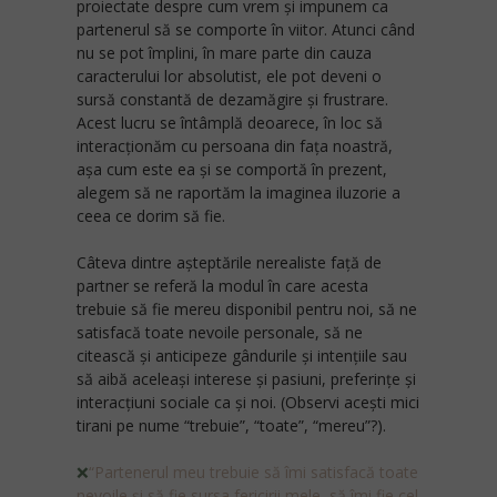
proiectate despre cum vrem şi impunem ca
partenerul să se comporte în viitor. Atunci când
nu se pot împlini, în mare parte din cauza
caracterului lor absolutist, ele pot deveni o
sursă constantă de dezamăgire și frustrare.
Acest lucru se întâmplă deoarece, în loc să
interacționăm cu persoana din fața noastră,
așa cum este ea și se comportă în prezent,
alegem să ne raportăm la imaginea iluzorie a
ceea ce dorim să fie.
Câteva dintre așteptările nerealiste față de
partner se referă la modul în care acesta
trebuie să fie mereu disponibil pentru noi, să ne
satisfacă toate nevoile personale, să ne
citească și anticipeze gândurile și intențiile sau
să aibă aceleași interese și pasiuni, preferințe și
interacțiuni sociale ca și noi. (Observi acești mici
tirani pe nume “trebuie”, “toate”, “mereu”?).
❌
“Partenerul meu trebuie să îmi satisfacă toate
nevoile şi să fie sursa fericirii mele, să îmi fie cel