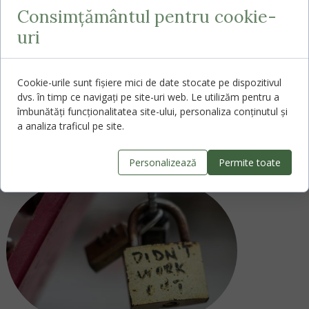
unei tulburări de dispoziție. Pentru a înțelege
Consimțământul pentru cookie-
corect ce se întâmplă, e nevoie de o evaluare
uri
atentă și de integrarea acestui comportament
în contextul de viață și în tabloul general al
simptomelor. Dacă plânsul sau absența lui
Cookie-urile sunt fișiere mici de date stocate pe dispozitivul
devin copleșitoare, cel mai bine este să consulți
dvs. în timp ce navigați pe site-uri web. Le utilizăm pentru a
un specialist, care te poate sprijini să înțelegi și
îmbunătăți funcționalitatea site-ului, personaliza conținutul și
să gestionezi aceste trăiri.
a analiza traficul pe site.
Citește mai multe articole:
Personalizează
Permite toate