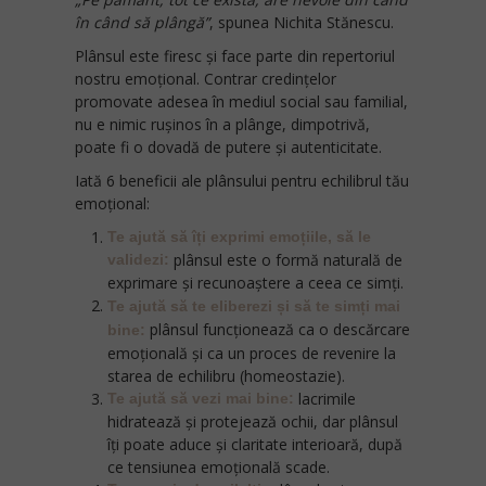
în când să plângă”
, spunea Nichita Stănescu.
Plânsul este firesc și face parte din repertoriul
nostru emoțional. Contrar credințelor
promovate adesea în mediul social sau familial,
nu e nimic rușinos în a plânge, dimpotrivă,
poate fi o dovadă de putere și autenticitate.
Iată 6 beneficii ale plânsului pentru echilibrul tău
emoțional:
Te ajută să îți exprimi emoțiile, să le
plânsul este o formă naturală de
validezi:
exprimare și recunoaștere a ceea ce simți.
Te ajută să te eliberezi și să te simți mai
plânsul funcționează ca o descărcare
bine
:
emoțională și ca un proces de revenire la
starea de echilibru (homeostazie).
lacrimile
Te ajută să vezi mai bine:
hidratează și protejează ochii, dar plânsul
îți poate aduce și claritate interioară, după
ce tensiunea emoțională scade.