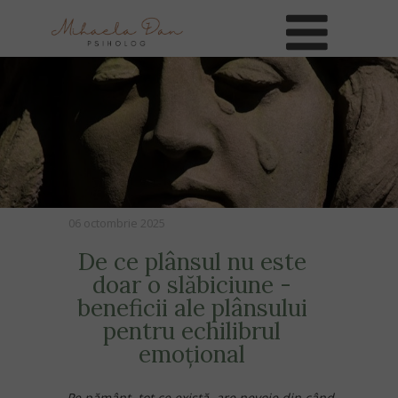
06 octombrie 2025
De ce plânsul nu este
doar o slăbiciune -
beneficii ale plânsului
pentru echilibrul
emoțional
„Pe pământ, tot ce există, are nevoie din când