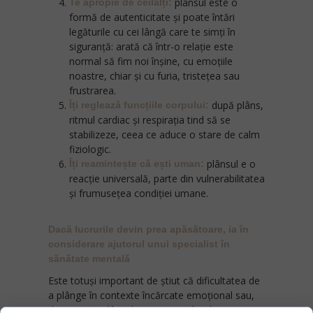
pl
ânsul este o
Te apropie de ceilalți:
formă de autenticitate și poate întări
legăturile cu cei lângă care te simți în
siguranță: arată că într-o relație este
normal să fim noi înșine, cu emoțiile
noastre, chiar și cu furia, tristețea sau
frustrarea.
după plâns,
Îți reglează funcțiile corpului:
ritmul cardiac și respirația tind să se
stabilizeze, ceea ce aduce o stare de calm
fiziologic.
plânsul e o
Îți reamintește că ești uman:
reacție universală, parte din vulnerabilitatea
și frumusețea condiției umane.
Dacă lucrurile devin prea apăsătoare, ia în
considerare ajutorul unui specialist în
sănătate mentală
Este totuși important de știut că dificultatea de
a plânge în contexte încărcate emoțional sau,
dimpotrivă, plânsul excesiv pot fi indicatori ai