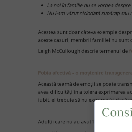
La noi în familie nu se vorbea despr
Nu i-am v
ăzut niciodată supăraţi sau n
Acestea sunt doar câteva exemple despre
aceste cazuri, membrii familiei nu sunt 
Leigh McCullough descrie termenul de
f
Fobia afectivă - o moștenire transgener
Această teamă de emoții se poate transmit
avea dificultăți în a tolera exprimarea a
iubit, el trebuie să nu exprime (şi dacă 
Consi
Adulții care nu au avut în copilărie un 