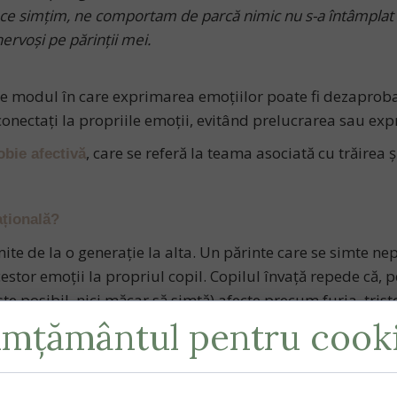
e ce simţim, ne comportam de parcă nimic nu s-a întâmpla
ervoşi pe părinţii mei.
 modul în care exprimarea emoțiilor poate fi dezaprobată 
conectați la propriile emoții, evitând prelucrarea sau ex
, care se referă la teama asociată cu trăirea 
obie afectivă
ațională?
e de la o generație la alta. Un părinte care se simte nep
cestor emoții la propriul copil. Copilul învaţă repede că, 
este posibil, nici măcar să simtă) afecte precum furia, tri
mțământul pentru cooki
model sănătos de exprimare a propriilor emoții: