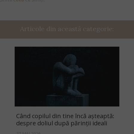
Articole din această categorie:
Când copilul din tine încă așteaptă:
despre doliul după părinții ideali
27 MAI 2026