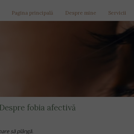
Pagina principală
Despre mine
Servicii
Despre fobia afectivă
mare să plângă.