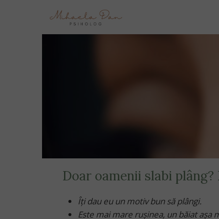
Doar oamenii slabi plâng? 
Îţi dau eu un motiv bun să plângi.
Este mai mare ruşinea, un băiat aşa 