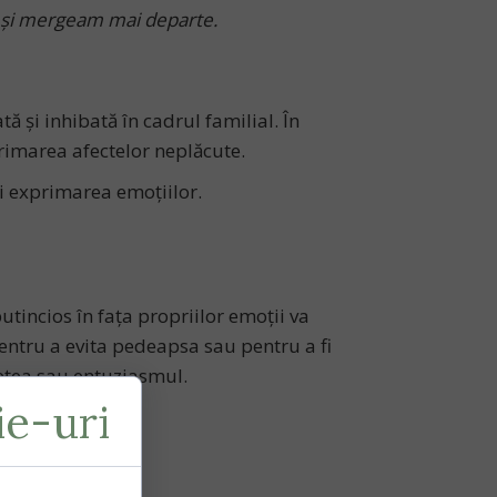
t și mergeam mai departe.
și inhibată în cadrul familial. În
primarea afectelor neplăcute.
şi exprimarea emoţiilor.
utincios în fața propriilor emoții va
pentru a evita pedeapsa sau pentru a fi
steţea sau entuziasmul.
e-uri