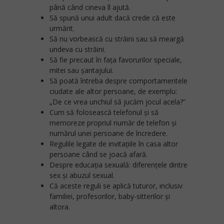
până când cineva îl ajută.
Să spună unui adult dacă crede că este
urmărit.
Să nu vorbească cu străini sau să meargă
undeva cu străini.
Să fie precaut în fața favorurilor speciale,
mitei sau șantajului.
Să poată întreba despre comportamentele
ciudate ale altor persoane, de exemplu:
„De ce vrea unchiul să jucăm jocul acela?”
Cum să folosească telefonul și să
memoreze propriul număr de telefon și
numărul unei persoane de încredere.
Regulile legate de invitațiile în casa altor
persoane când se joacă afară.
Despre educația sexuală: diferențele dintre
sex și abuzul sexual.
Că aceste reguli se aplică tuturor, inclusiv
familiei, profesorilor, baby-sitterilor și
altora.