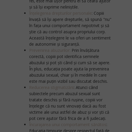
fel, este mai ușor pentru ei să ceară ajutor
și să își exprime neliniștile.
Înțelegerea drepturilor personale
:
Copiii
învață să își apere drepturile, să spună "nu"
în fața unui comportament nepotrivit și să
știe că au control asupra propriului corp.
Această înțelegere le va oferi un sentiment
de autonomie și siguranță.
Prevenirea abuzurilor:
Prin învățătura
corectă, copiii pot identifica semnele
abuzului și pot ști când și cum să se apere.
În plus, educația poate ajuta la prevenirea
abuzului sexual, chiar și în mediile în care
este mai puțin vizibil sau discutat deschis.
Reducerea stigmatizării
:
Atunci când
subiectele precum abuzul sexual sunt
tratate deschis și fără rușine, copiii vor
înțelege că nu sunt vinovați dacă au fost
victime ale unui astfel de abuz și vor ști că
pot cere ajutor fără frica de a fi judecați.
Încurajarea unui comportament sănătos
:
Educația timpurie despre respectul față de