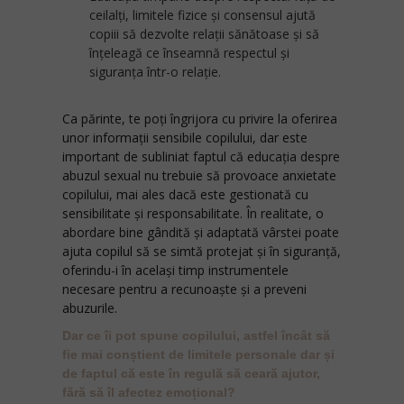
ceilalți, limitele fizice și consensul ajută
copiii să dezvolte relații sănătoase și să
înțeleagă ce înseamnă respectul și
siguranța într-o relație.
C
a părinte, te poți îngrijora cu privire la oferirea
unor informații sensibile copilului, dar este
important de subliniat faptul că educația despre
abuzul sexual nu trebuie să provoace anxietate
copilului, mai ales dacă este gestionată cu
sensibilitate și responsabilitate. În realitate, o
abordare bine gândită și adaptată vârstei poate
ajuta copilul să se simtă protejat și în siguranță,
oferindu-i în același timp instrumentele
necesare pentru a recunoaște și a preveni
abuzurile.
Dar ce îi pot spune copilului, astfel încât să
fie mai conștient de limitele personale dar și
de faptul că este în regulă să ceară ajutor,
fără să îl afectez emoțional?