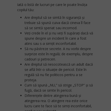
Iată o listă de lucruri pe care le poate învăța
copilul tău:
Are dreptul să se simtă în siguranță și
trebuie să spună cuiva dacă cineva îl face
să se simtă speriat sau incomod.
Veți crede în el și nu veți fi supărați dacă vă
spune despre un incident în care a fost
atins sau s-a simțit inconfortabil.
Să nu păstreze secrete. A nu vorbi despre
surprize este în regulă; de exemplu, despre
cadouri și petreceri.
Are dreptul să nesocotească un adult dacă
se află într-o situație de pericol. Este în
regulă să nu fie politicos pentru a se
proteja.
Cum să spună „NU,” să strige „STOP” și să
fugă, dacă se simte în pericol.
Diferențele dintre atingerea bună și
atingerea rea. O atingere rea este orice
lucru care te face să te simți inconfortabil,