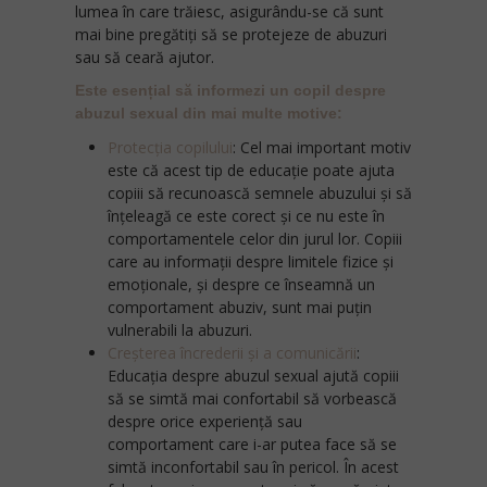
lumea în care trăiesc, asigurându-se că sunt
mai bine pregătiți să se protejeze de abuzuri
sau să ceară ajutor.
Este esențial să informezi un copil despre
abuzul sexual din mai multe motive:
Protecția copilului
:
Cel mai important motiv
este că acest tip de educație poate ajuta
copiii să recunoască semnele abuzului și să
înțeleagă ce este corect și ce nu este în
comportamentele celor din jurul lor. Copiii
care au informații despre limitele fizice și
emoționale, și despre ce înseamnă un
comportament abuziv, sunt mai puțin
vulnerabili la abuzuri.
Creșterea încrederii și a comunicării
:
Educația despre abuzul sexual ajută copiii
să se simtă mai confortabil să vorbească
despre orice experiență sau
comportament care i-ar putea face să se
simtă inconfortabil sau în pericol. În acest