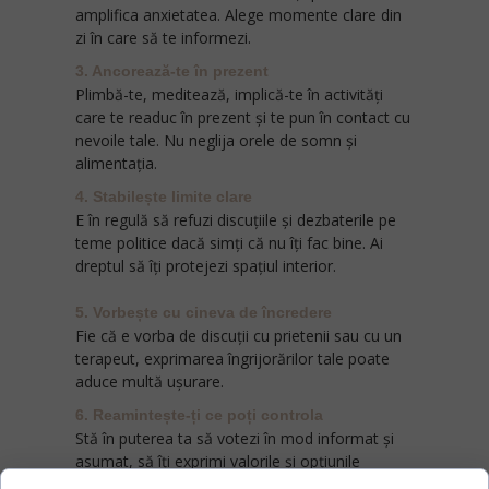
amplifica anxietatea. Alege momente clare din
zi în care să te informezi.
3. Ancorează-te în prezent
Plimbă-te, meditează, implică-te în activități
care te readuc în prezent și te pun în contact cu
nevoile tale. Nu neglija orele de somn și
alimentația.
4. Stabilește limite clare
E în regulă să refuzi discuțiile și dezbaterile pe
teme politice dacă simți că nu îți fac bine. Ai
dreptul să îți protejezi spațiul interior.
5. Vorbește cu cineva de încredere
Fie că e vorba de discuții cu prietenii sau cu un
terapeut, exprimarea îngrijorărilor tale poate
aduce multă ușurare.
6. Reamintește-ți ce poți controla
Stă în puterea ta să votezi în mod informat și
asumat, să îți exprimi valorile și opțiunile
personale. Întoarce-ți apoi atenția spre ceea ce