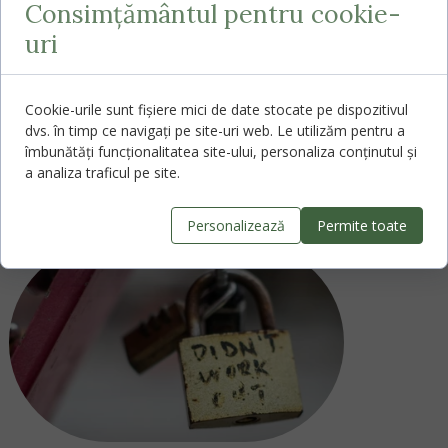
Consimțământul pentru cookie-
îți aduce echilibru.
uri
Opreşte-te câteva minute și întreabă-te:
ce anume stă în puterea mea în aceste
săptămâni și cum mă pot asigura că am grijă
Cookie-urile sunt fișiere mici de date stocate pe dispozitivul
nu numai de viitorul țării noastre, dar și de mine
dvs. în timp ce navigați pe site-uri web. Le utilizăm pentru a
însumi?
îmbunătăți funcționalitatea site-ului, personaliza conținutul și
a analiza traficul pe site.
Citește mai multe articole:
Personalizează
Permite toate