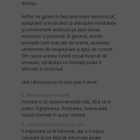
dorințe.
Astfel, ne găsim în fața unui mare necunoscut,
așteptând și încercând să anticipăm rezultatele
și consecințele acestora pe plan social,
economic și personal. În general, aceste
perioade sunt marcate de teamă, anxietate,
sentimente de neajutorare și lipsă de control.
Din cauza acestui fundal social încărcat de
tensiune, sănătatea ta mentală poate fi
afectată în mod real.
Iată câteva lucruri la care poți fi atent:
1. Recunoaște ce simți
Permite-ți să observi emoțiile tale, fără să le
judeci. Îngrijorarea, frustrarea, teama sunt
reacții normale în acest context.
2. Limitează expunerea la știri
E important să fii informat, dar a fi expus
constant la tot felul de informații poate