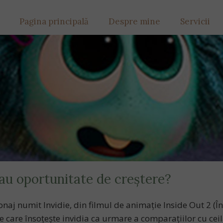
Pagina principală
Despre mine
Servicii
sau oportunitate de creștere?
naj numit Invidie, din filmul de animație Inside Out 2 (Î
 care însoțește invidia ca urmare a comparațiilor cu ceilal