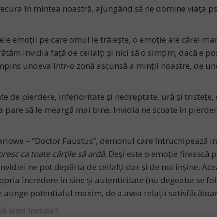
recura în mintea noastră, ajungând să ne domine viața p
ele emoții pe care omul le trăiește, o emoție ale cărei man
tăm invidia față de ceilalți și nici să o simțim, dacă e pos
împins undeva într-o zonă ascunsă a minții noastre, de un
 de pierdere, inferioritate și nedreptate, ură și tristețe, 
ra pare să le meargă mai bine. Invidia ne scoate în pierder
arlowe – “Doctor Faustus”, demonul care întruchipează invi
oresc ca toate cărțile să ardă.
Deși este o emoție firească p
nvidiei ne pot depărta de ceilalți dar și de noi înșine. Ac
pria încredere în sine și autenticitate (nu degeaba se f
ne atinge potențialul maxim, de a avea relații satisfăcătoar
ă simt invidie?