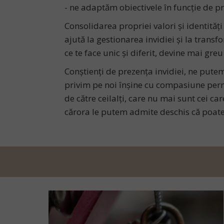
- ne adaptăm obiectivele în funcție de pro
Consolidarea propriei valori și identităț
ajută la gestionarea invidiei și la transfo
ce te face unic și diferit, devine mai gre
Conștienți de prezența invidiei, ne putem 
privim pe noi înșine cu compasiune permiț
de către ceilalți, care nu mai sunt cei ca
cărora le putem admite deschis că poate 