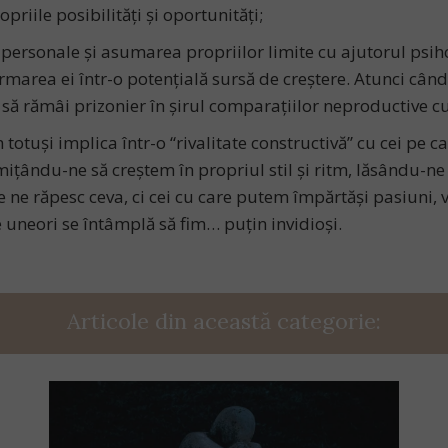
priile posibilități și oportunități;
i personale și asumarea propriilor limite cu ajutorul psih
rmarea ei într-o potențială sursă de creștere. Atunci când ș
u să rămâi prizonier în șirul comparațiilor neproductive cu 
totuși implica într-o “rivalitate constructivă” cu cei pe ca
ându-ne să creștem în propriul stil și ritm, lăsându-ne î
re ne răpesc ceva, ci cei cu care putem împărtăși pasiuni, 
uneori se întâmplă să fim… puțin invidioși.
Articole din această categorie: