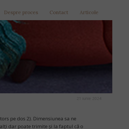
Despre proces
Contact
Articole
21 iunie 2024
ntors pe dos 2). Dimensiunea sa ne
ți dar poate trimite și la faptul că o