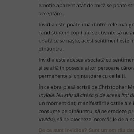
emoție aparent atât de mică se poate st
acceptăm.
Invidia este poate una dintre cele mai gr
când suntem copii: nu se cuvinte să ne ară
odată ce se naște, acest sentiment este 
dinăuntru.
Invidia este adesea asociată cu sentimente
și se află în posesia altor persoane căro
permanente și chinuitoare cu ceilalți.
În celebra piesă scrisă de Christopher M
Invidia. Nu știu să citesc și de aceea îmi d
un moment dat, manifestările ostile ale i
consume pe dinăuntru, să ne erodeze pro
invidia
), să ne blocheze încercările de a 
De ce sunt invidios? Sunt un om rău dac