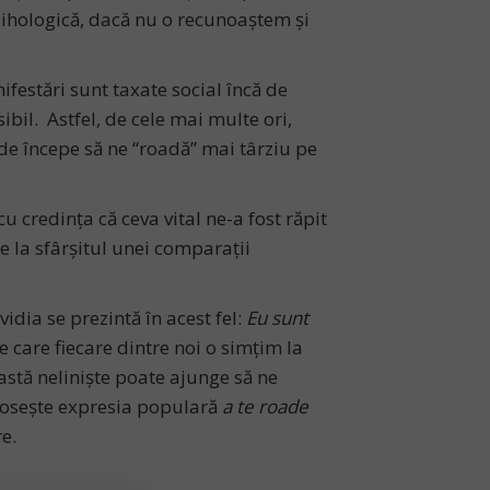
sihologică, dacă nu o recunoaștem și
ifestări sunt taxate social încă de
ibil. Astfel, de cele mai multe ori,
de începe să ne “roadă” mai târziu pe
cu credința că ceva vital ne-a fost răpit
e la sfârșitul unei comparații
dia se prezintă în acest fel:
Eu sunt
e care fiecare dintre noi o simțim la
eastă neliniște poate ajunge să ne
olosește expresia populară
a te roade
e.